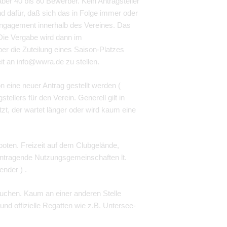
ber 40 bis 80 Bewerber. Kein Antragsteller
d dafür, daß sich das in Folge immer oder
 Engagement innerhalb des Vereines. Das
 Die Vergabe wird dann im
r die Zuteilung eines Saison-Platzes
it an info@wwra.de zu stellen.
 eine neuer Antrag gestellt werden (
llers für den Verein. Generell gilt in
tzt, der wartet länger oder wird kaum eine
boten. Freizeit auf dem Clubgelände,
ntragende Nutzungsgemeinschaften lt.
nder ) .
suchen. Kaum an einer anderen Stelle
d offizielle Regatten wie z.B. Untersee-