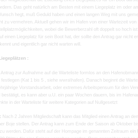
fördern. Das geht natürlich am Besten mit einem Liegeplatz im oder a
 Wunsch hegt, muß Geduld haben und einen langen Weg mit uns geme
ht zu vermehren. Aktuell gehen wir im Hafen von einer Wartezeit von
tellplatzmöglichkeiten, wobei die Bewerberzahl oft doppelt so hoch ist
uf einen Liegeplatz für sein Boot hat, der sollte den Antrag gar nicht e
nnt und eigentlich gar nicht warten will.
iegeplätzen :
en Antrag zur Aufnahme auf die Warteliste formlos an den Hafenobma
 festlegen (Kat 1 bis 5 , siehe wwra\hafen). Danach beginnt die War
rjährige Vorstandsarbeit, oder extremes Arbeitspensum für den Vere
 bestätigt, es kann aber u.U. ein paar Wochen dauern, bis im Hafena
kte in der Warteliste für weitere Kategorien auf Nullgesetzt
e:
Nach 2 Jahren Mitgliedschaft kann das Mitglied einen Antrag an 
ner Boje stellen. Der Antrag kann zum Ende der Saison ab Oktober bi
t zu werden. Dafür steht auf der Hompage im genannten Zeitraum ein 