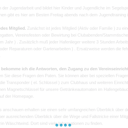
 der Jugendarbeit und bildet hier Kinder und Jugendliche im Segelspor
onen gibt es hier am Besten Freitag abends nach dem Jugendtraining
edes Mitglied.
Zunächst ist jedes Mitglied (Aktiv oder Familie ) zu ei
ei Regatten, Vereinsfesten oder Bewirtung bei Clubabenden/Stammtisch
im Jahr ) . Zusätzlich muß jeder Hafenlieger weitere 3 Stunden Arbeit
oder Reparaturen oder Gartenarbeiten ) . Ersatzweise werden die fe
.
her bekomme ich die Antworten, den Zugang zu den Vereinseinric
len Sie diese Fragen den Paten. Sie können aber bei speziellen Frage
die Transponder ( el. Schlüssel ) zum Clubhaus und weiteren Einrich
 einen Magnetschlüssel für unsere Getränkeautomaten im Hafengebä
auf der Homepage.
anschauen erhalten sie einen sehr umfangreichen Überblick über den
 aber ausreichenden Überblick über die Wege und Fallstricke einer Mit
n Wäschtwind. Dort sind viele Informationen zu finden.