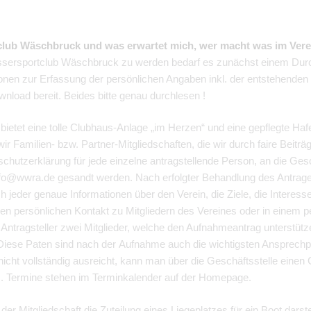
tclub Wäschbruck
und was erwartet mich, wer macht was im Vere
sersportclub Wäschbruck zu werden bedarf es zunächst einem Durc
nen zur Erfassung der persönlichen Angaben inkl. der entstehende
oad bereit. Beides bitte genau durchlesen !
bietet eine tolle Clubhaus-Anlage „im Herzen“ und eine gepflegte Haf
r Familien- bzw. Partner-Mitgliedschaften, die wir durch faire Beit
enschutzerklärung für jede einzelne antragstellende Person, an die G
 info@wwra.de gesandt werden. Nach erfolgter Behandlung des Antrag
ich jeder genaue Informationen über den Verein, die Ziele, die Interes
en persönlichen Kontakt zu Mitgliedern des Vereines oder in einem 
r Antragsteller zwei Mitglieder, welche den Aufnahmeantrag unterstütz
 Diese Paten sind nach der Aufnahme auch die wichtigsten Ansprech
g nicht vollständig ausreicht, kann man über die Geschäftsstelle ein
. Termine stehen im Terminkalender auf der Homepage.
er Mitgliedschaft die Zuteilung eines Liegeplatzes für ein Boot darste