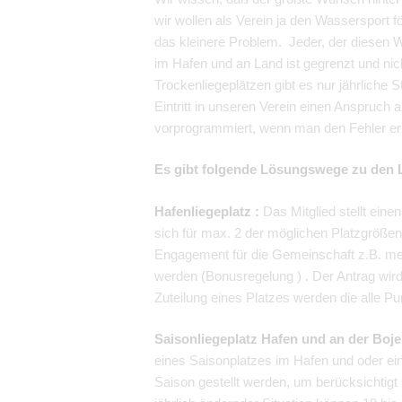
wir wollen als Verein ja den Wassersport 
das kleinere Problem. Jeder, der diesen
im Hafen und an Land ist gegrenzt und nic
Trockenliegeplätzen gibt es nur jährliche S
Eintritt in unseren Verein einen Anspruch a
vorprogrammiert, wenn man den Fehler erke
Es gibt folgende Lösungswege zu den L
Hafenliegeplatz :
Das Mitglied stellt ein
sich für max. 2 der möglichen Platzgrößen
Engagement für die Gemeinschaft z.B. meh
werden (Bonusregelung ) . Der Antrag wird
Zuteilung eines Platzes werden die alle Pun
Saisonliegeplatz Hafen und an der Boj
eines Saisonplatzes im Hafen und oder ei
Saison gestellt werden, um berücksichtig