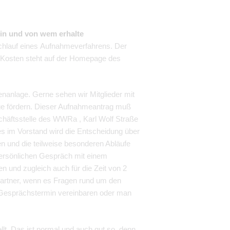
in und von wem erhalte
hlauf eines Aufnahmeverfahrens. Der
n Kosten steht auf der Homepage des
enanlage. Gerne sehen wir Mitglieder mit
räge fördern. Dieser Aufnahmeantrag muß
eschäftsstelle des WWRa , Karl Wolf Straße
es im Vorstand wird die Entscheidung über
sen und die teilweise besonderen Abläufe
persönlichen Gespräch mit einem
en und zugleich auch für die Zeit von 2
partner, wenn es Fragen rund um den
en Gesprächstermin vereinbaren oder man
llt. Das ist normal und auch gut so, denn