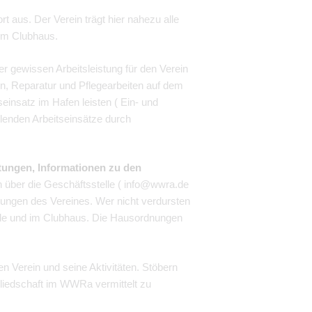
t aus. Der Verein trägt hier nahezu alle
 im Clubhaus.
ner gewissen Arbeitsleistung für den Verein
en, Reparatur und Pflegearbeiten auf dem
seinsatz im Hafen leisten ( Ein- und
hlenden Arbeitseinsätze durch
htungen, Informationen zu den
n über die Geschäftsstelle ( info@wwra.de
tungen des Vereines. Wer nicht verdursten
ude und im Clubhaus. Die Hausordnungen
 Verein und seine Aktivitäten. Stöbern
gliedschaft im WWRa vermittelt zu