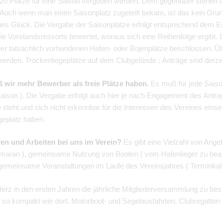
s 20 Plätze für eine Saison vergeben werden. Dem gegenüber stehen a
 Auch wenn man einen Saisonplatz zugeteilt bekam, ist das kein Grun
neues Glück. Die Vergabe der Saisonplätze erfolgt entsprechend dem
ie Vorstandsressorts bewertet, woraus sich eine Reihenfolge ergibt.
r tatsächlich vorhandenen Hafen- oder Bojenplätze beschlossen. Übe
werden. Trockenliegeplätze auf dem Clubgelände : Anträge sind derze
aß wir mehr Bewerber als freie Plätze haben.
Es muß für jede Saison
on ). Die Vergabe erfolgt auch hier je nach Engagement des Antragste
e steht und sich nicht erkennbar für die Interessen des Vereines einse
geplatz haben.
en und Arbeiten bei uns im Verein?
Es gibt eine Vielzahl von Ange
amaran ), gemeinsame Nutzung von Booten ( vom Hafenlieger zu bea
 gemeinsame Veranstaltungen im Laufe des Vereinsjahres ( Terminkale
Herz in den ersten Jahren die jährliche Mitgliederversammlung zu be
o kompakt wie dort. Motorboot- und Segelausfahrten, Clubregatten un