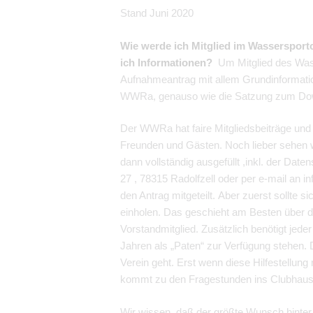
Stand Juni 2020
Wie werde ich Mitglied im Wasserspor
ich
Informationen?
Um Mitglied des Was
Aufnahmeantrag mit allem Grundinformatio
WWRa, genauso wie die Satzung zum Downl
Der WWRa hat faire Mitgliedsbeiträge und 
Freunden und Gästen. Noch lieber sehen wi
dann vollständig ausgefüllt ,inkl. der Dat
27 , 78315 Radolfzell oder per e-mail an
den Antrag mitgeteilt. Aber zuerst sollte s
einholen. Das geschieht am Besten über d
Vorstandmitglied. Zusätzlich benötigt jede
Jahren als „Paten“ zur Verfügung stehen.
Verein geht. Erst wenn diese Hilfestellun
kommt zu den Fragestunden ins Clubhaus
Wir wissen, daß der größte Wunsch hinter d