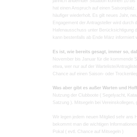
jährlich ändernder Situation können 10 bi
hat einen Anspruch auf einen Saisonplatz.
häufiger wiederholt. Es gilt neues Jahr, 
Engagement der Antragsteller wird durch d
Hafenausschuss unter Berücksichtigung de
kann bestenfalls ab Ende März informiert 
Es ist, wie bereits gesagt, immer so, d
November bis Januar für die kommende Sais
etwa, wer nur auf der Warteliste/Antraglist
Chance auf einen Saison- oder Trockenlie
Was aber gibt es außer Warten und Hoff
Nutzung der Clubboote ( Segelyacht, Kat
Satzung ). Mitsegeln bei Vereinskollegen,
Wir legen jedem neuen Mitglied sehr ans 
bekommt man die wichtigen Informationen s
Pokal ( evtl. Chance auf Mitsegeln )