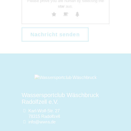
Please prove you are human by selecting the
star
aus.
Wassersportclub Wäschbruck
Radolfzell e.V.
Karl-Wolf-Str. 27
78315 Radolfzell
info@wwra.de