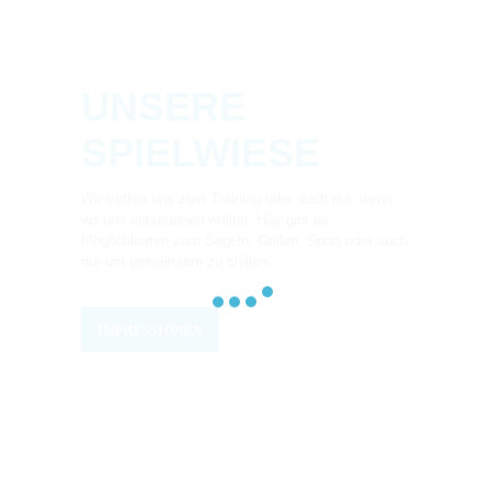
UNSERE
SPIELWIESE
Wir treffen uns zum Training oder auch nur, wenn
wir uns entspannen wollen. Hier gibt es
Möglichkeiten zum Segeln, Grillen, Sport oder auch
nur um gemeinsam zu chillen.
IMPRESSIONEN