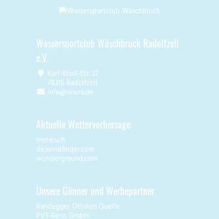
Wassersportclub Wäschbruck Radolfzell
e.V.
Karl-Wolf-Str. 27
78315 Radolfzell
info@wwra.de
Aktuelle Wettervorhersage
meteo.ch
de.windfinder.com
wunderground.com
Unsere Gönner und Werbepartner
Randegger Ottilien Quelle
PVS-Reiss GmbH